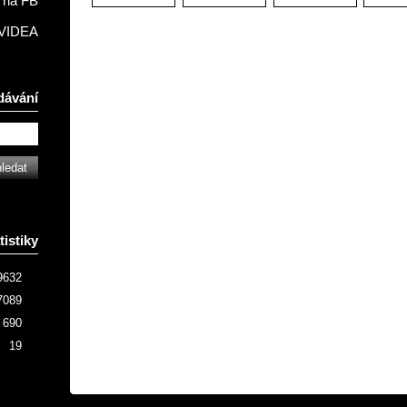
na FB
VIDEA
dávání
tistiky
9632
7089
690
19