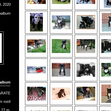
, 2020
oalbum
oalbum
ARATE
 rostl
- 27 m.