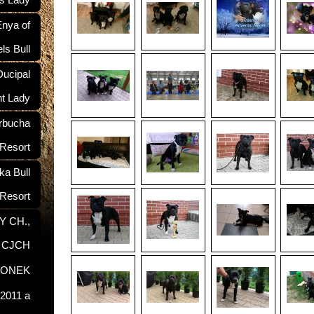
ś Lady
nya of
ls Bull
ucipal
nt Lady
rbucha
 Resort
a Bull
Resort
Y CH.,
, CJCH
RONEK
2011 a