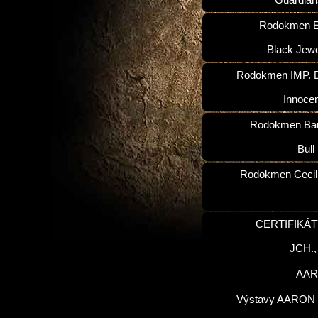
Guardian
Rodokmen E
Black Jewe
Rodokmen IMP. D
Innoce
Rodokmen Ba
Bull
Rodokmen Cecilk
CERTIFIKÁT
JCH.
AA
Výstavy AARON 