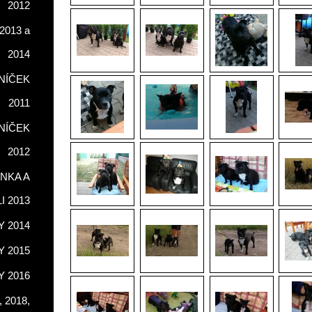
2012
2013 a
2014
NÍČEK
2011
NÍČEK
2012
NKA A
LI 2013
 2014
 2015
 2016
 2018,