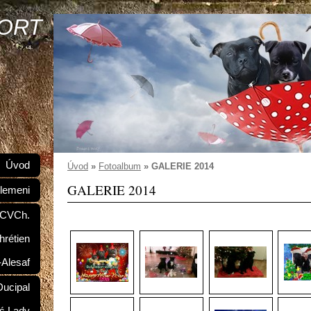
SORT
Úvod
Úvod
»
Fotoalbum
»
GALERIE 2014
GALERIE 2014
lemeni
 CVCh.
hrétien
-Alesaf
ucipal