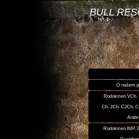
BULL RE
O našem p
Rodokmen VCh.
Ch. JCh. CJCh. C
Arate
Rodokmen IMP. D