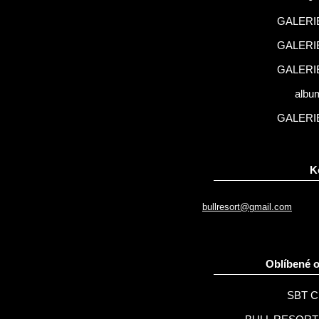
GALERIE
GALERIE
GALERIE
albu
GALERIE
K
bullresort@gmail.com
Oblíbené 
SBT C