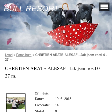
BULL RESORT
Úvod
»
Fotoalbum
»
CHRÉTIEN ARATE ALESAF - Jak jsem rostl 0 -
27 m.
CHRÉTIEN ARATE ALESAF - Jak jsem rostl 0 -
27 m.
27.měsíc
Datum:
19. 6. 2013
Fotografií:
14
Složek:
0