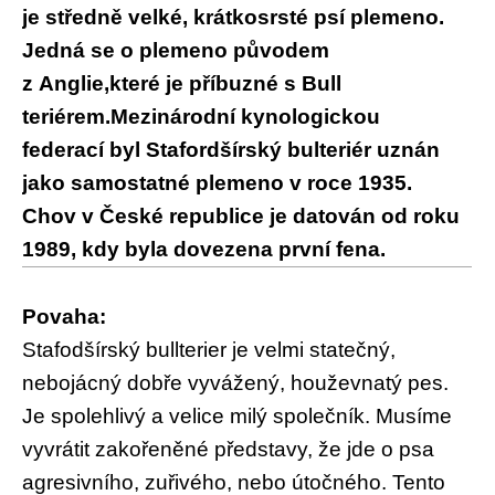
je středně velké, krátkosrsté psí plemeno.
Jedná se o plemeno původem
z
Anglie
,které je příbuzné s Bull
teriérem.
Mezinárodní kynologickou
federací
byl Stafordšírský bulteriér uznán
jako samostatné plemeno v roce
1935
.
Chov v České republice je datován od roku
1989, kdy byla dovezena první fena.
Povaha:
Stafodšírský bullterier je velmi statečný,
nebojácný dobře vyvážený, houževnatý pes.
Je spolehlivý a velice milý společník. Musíme
vyvrátit zakořeněné představy, že jde o psa
agresivního, zuřivého, nebo útočného. Tento