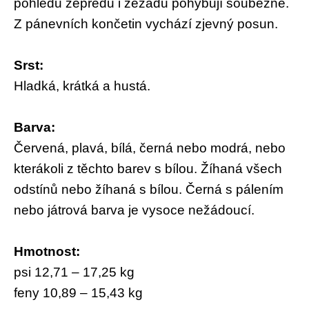
pohledu zepředu i zezadu pohybují souběžně.
Z pánevních končetin vychází zjevný posun.
Srst:
Hladká, krátká a hustá.
Barva:
Červená, plavá, bílá, černá nebo modrá, nebo
kterákoli z těchto barev s bílou. Žíhaná všech
odstínů nebo žíhaná s bílou. Černá s pálením
nebo játrová barva je vysoce nežádoucí.
Hmotnost:
psi 12,71 – 17,25 kg
feny 10,89 – 15,43 kg