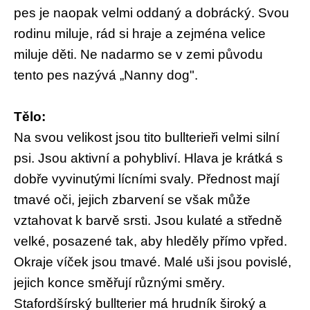
pes je naopak velmi oddaný a dobrácký. Svou
rodinu miluje, rád si hraje a zejména velice
miluje děti. Ne nadarmo se v zemi původu
tento pes nazývá „Nanny dog".
Tělo:
Na svou velikost jsou tito bullterieři velmi silní
psi. Jsou aktivní a pohybliví. Hlava je krátká s
dobře vyvinutými lícními svaly. Přednost mají
tmavé oči, jejich zbarvení se však může
vztahovat k barvě srsti. Jsou kulaté a středně
velké, posazené tak, aby hleděly přímo vpřed.
Okraje víček jsou tmavé. Malé uši jsou povislé,
jejich konce směřují různými směry.
Stafordšírský bullterier má hrudník široký a