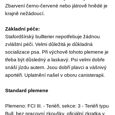
Zbarvení černo-červené nebo játrově hnědé je
krajně nežádoucí.
Základní péče:
Stafordšírský bullterier nepotřebuje žádnou
zvláštní péči. Velmi důležitá je důkladná
socializace psa. Při výchově tohoto plemene je
třeba být důsledný a laskavý. Psi velmi dobře
snáší jízdu autem. Jsou dobří plavci a vášnivý
aportéři. Uplatnění našel v oboru canisterapii.
Standard plemene
Plemeno: FCI III. - Teriéři, sekce: 3 - Teriéři typu
Bull, bez pracovní zkoušky, oficiální zkratka v