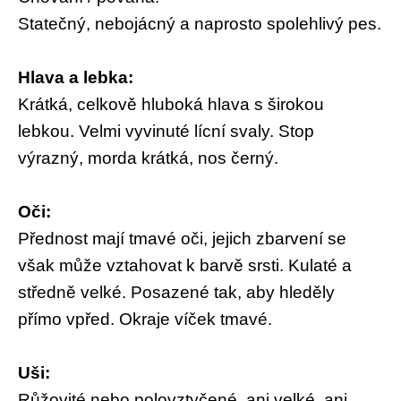
Statečný, nebojácný a naprosto spolehlivý pes.
Hlava a lebka:
Krátká, celkově hluboká hlava s širokou
lebkou. Velmi vyvinuté lícní svaly. Stop
výrazný, morda krátká, nos černý.
Oči:
Přednost mají tmavé oči, jejich zbarvení se
však může vztahovat k barvě srsti. Kulaté a
středně velké. Posazené tak, aby hleděly
přímo vpřed. Okraje víček tmavé.
Uši:
Růžovité nebo polovztyčené, ani velké, ani