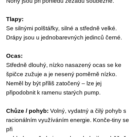
Nohy jsou při pohledu zezadu souběžné.
Tlapy:
Se silnými polštářky, silné a středně velké.
Drápy jsou u jednobarevných jedinců černé.
Ocas:
Středně dlouhý, nízko nasazený ocas se ke
špičce zužuje a je nesený poměrně nízko.
Neměl by být příliš zatočený – lze jej
připodobnit k ramenu starých pump.
Chůze / pohyb:
Volný, vydatný a čilý pohyb s
racionálním využíváním energie. Konče-tiny se
při