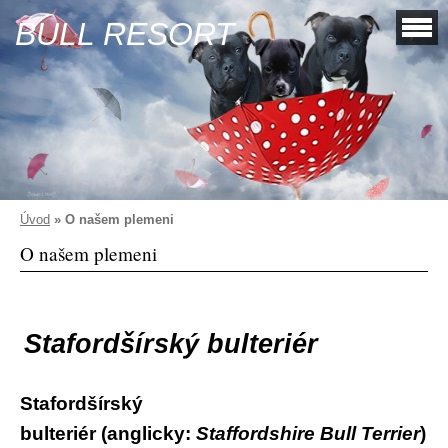
BULL RESORT
Úvod
»
O našem plemeni
O našem plemeni
Stafordšírský bulteriér
Stafordšírský
bulteriér (
anglicky
:
Staffordshire Bull Terrier
)