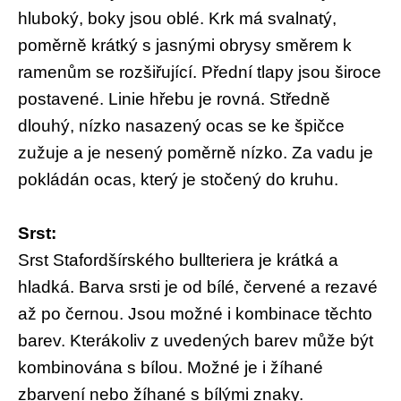
hluboký, boky jsou oblé. Krk má svalnatý,
poměrně krátký s jasnými obrysy směrem k
ramenům se rozšiřující. Přední tlapy jsou široce
postavené. Linie hřebu je rovná. Středně
dlouhý, nízko nasazený ocas se ke špičce
zužuje a je nesený poměrně nízko. Za vadu je
pokládán ocas, který je stočený do kruhu.
Srst:
Srst Stafordšírského bullteriera je krátká a
hladká. Barva srsti je od bílé, červené a rezavé
až po černou. Jsou možné i kombinace těchto
barev. Kterákoliv z uvedených barev může být
kombinována s bílou. Možné je i žíhané
zbarvení nebo žíhané s bílými znaky.