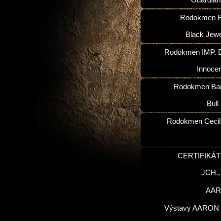
Guardian
Rodokmen E
Black Jewe
Rodokmen IMP. D
Innoce
Rodokmen Ba
Bull
Rodokmen Cecilk
CERTIFIKÁT
JCH.
AA
Výstavy AARON 