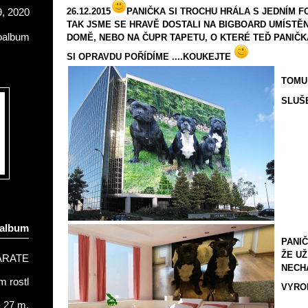
26.12.2015
PANIČKA SI TROCHU HRÁLA S JEDNÍM 
, 2020
TAK JSME SE HRAVĚ DOSTALI NA BIGBOARD UMÍST
oalbum
DOMĚ, NEBO NA ČUPR TAPETU, O KTERÉ TEĎ PANIČK
SI OPRAVDU POŘÍDÍME
....KOUKEJTE
TOMU
SLUŠE
oalbum
PANIČ
ŽE UŽ
ARATE
NECH
 rostl
VYRO
- 27 m.