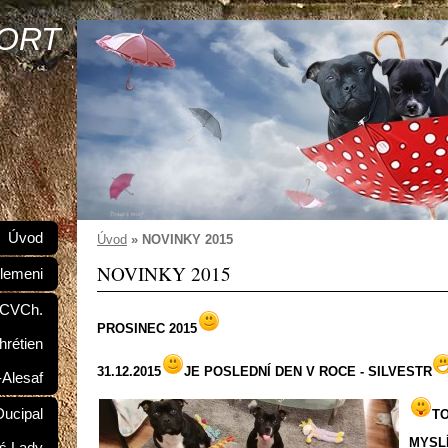
SORT
Úvod
Úvod
»
NOVINKY 2015
NOVINKY 2015
lemeni
 CVCh.
PROSINEC 2015
hrétien
31.12.2015
JE POSLEDNÍ DEN V ROCE - SILVESTR
-Alesaf
ucipal
TO
MYSL