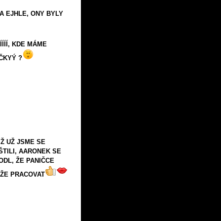
A EJHLE, ONY BYLY
ÍÍÍÍ, KDE MÁME
ČKYÝ ?
Ž UŽ JSME SE
TILI, AARONEK SE
ODL, ŽE PANIČCE
ŽE PRACOVAT