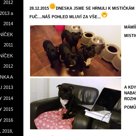
2012
28.12.2015
DNESKA JSME SE HRNULI K MISTIČKÁM 
2013 a
FUČ....NÁŠ POHLED MLUVÍ ZA VŠE...
2014
MÁMÍÍ
NÍČEK
MISTI
2011
NÍČEK
2012
NKA A
LI 2013
A KDY
NABAŠ
 2014
ROZH
POMŮ
 2015
 2016
 2018,