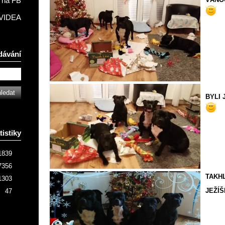
na FB
VIDEA
dávání
BYLI 
tistiky
1839
7356
TAKH
1303
JEŽÍ
47