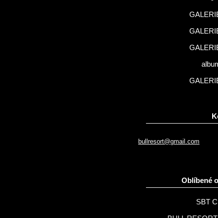
GALERIE
GALERIE
GALERIE
albu
GALERIE
K
bullresort@gmail.com
Oblíbené 
SBT C