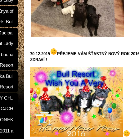
ś Lady
nya of
ls Bull
ucipal
nt Lady
30.12.2015
PŘEJEME VÁM ŠŤASTNÝ NOVÝ ROK 201
rbucha
ZDRAVÍ !
 Resort
a Bull
Resort
Y CH.,
, CJCH
RONEK
2011 a