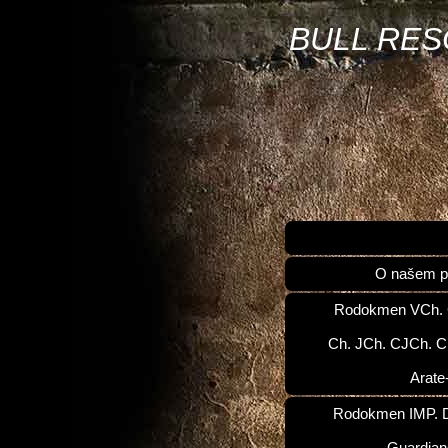
BULL RE
O našem p
Rodokmen VCh.
Ch. JCh. CJCh. C
Arate
Rodokmen IMP. D