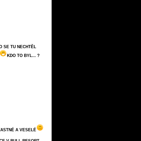
O SE TU NECHTĚL
KDO TO BYL... ?
ŤASTNÉ A VESELÉ
CE V BULL RESORT