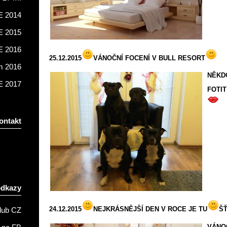
 2014
 2015
 2016
25.12.2015
VÁNOČNÍ FOCENÍ V BULL RESORT
m 2016
NĚKD
 2017
FOTIT
ontakt
odkazy
24.12.2015
NEJKRÁSNĚJŠÍ DEN V ROCE JE TU
Š
lub CZ
VÁNO