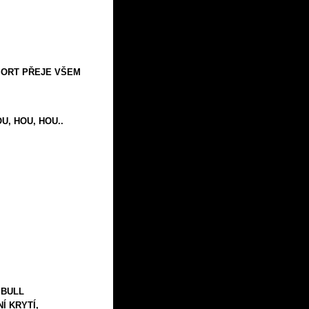
SORT PŘEJE VŠEM
U, HOU, HOU..
 BULL
Í KRYTÍ,