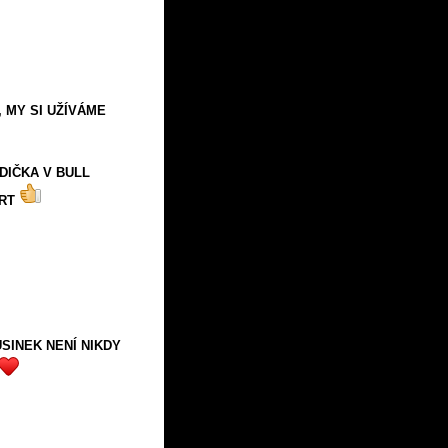
, MY SI UŽÍVÁME
DIČKA V BULL
RT
SINEK NENÍ NIKDY