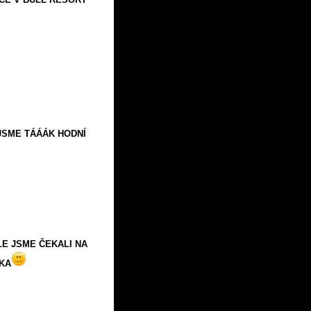
JSME TÁÁÁK HODNÍ
LE JSME ČEKALI NA
ŠKA