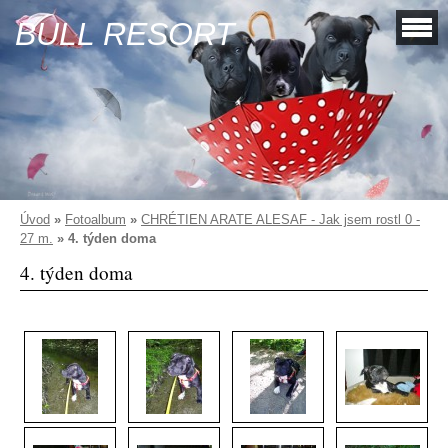
BULL RESORT
Úvod
»
Fotoalbum
»
CHRÉTIEN ARATE ALESAF - Jak jsem rostl 0 -
27 m.
»
4. týden doma
4. týden doma