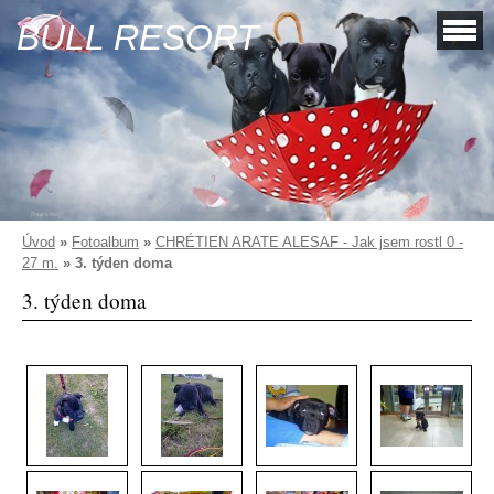
BULL RESORT
Úvod
»
Fotoalbum
»
CHRÉTIEN ARATE ALESAF - Jak jsem rostl 0 -
27 m.
»
3. týden doma
3. týden doma