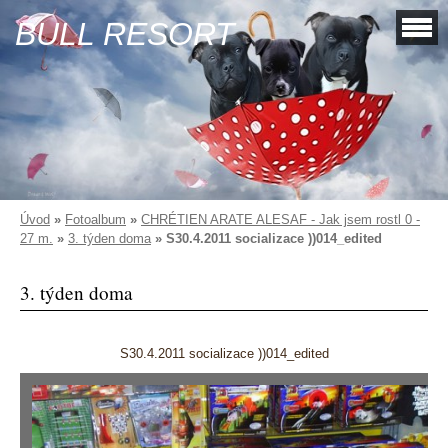
BULL RESORT
Úvod
»
Fotoalbum
»
CHRÉTIEN ARATE ALESAF - Jak jsem rostl 0 -
27 m.
»
3. týden doma
»
S30.4.2011 socializace ))014_edited
3. týden doma
S30.4.2011 socializace ))014_edited