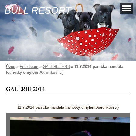
BULL RESORT
Úvod
»
Fotoalbum
»
GALERIE 2014
»
11.7.2014 panička nandala
kalhotky omylem Aaronkovi :-)
GALERIE 2014
11.7.2014 panička nandala kalhotky omylem Aaronkovi :-)