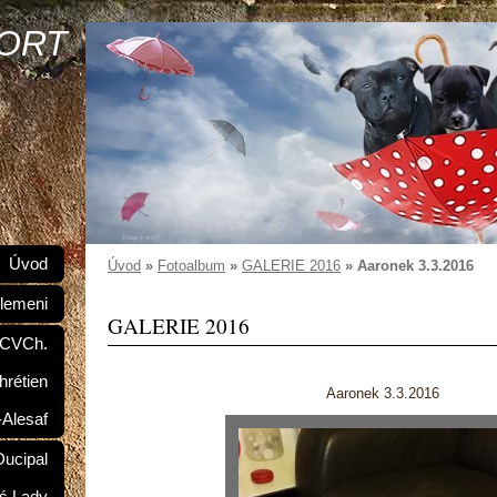
SORT
Úvod
Úvod
»
Fotoalbum
»
GALERIE 2016
»
Aaronek 3.3.2016
lemeni
GALERIE 2016
 CVCh.
hrétien
Aaronek 3.3.2016
-Alesaf
ucipal