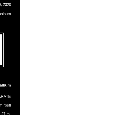
, 2020
oalbum
oalbum
ARATE
 rostl
- 27 m.