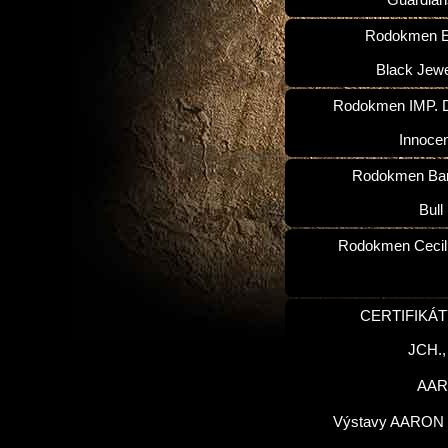
Guardian
Rodokmen E
Black Jewe
Rodokmen IMP. D
Innoce
Rodokmen Ba
Bull
Rodokmen Cecilk
CERTIFIKÁT
JCH.
AA
Výstavy AARON 