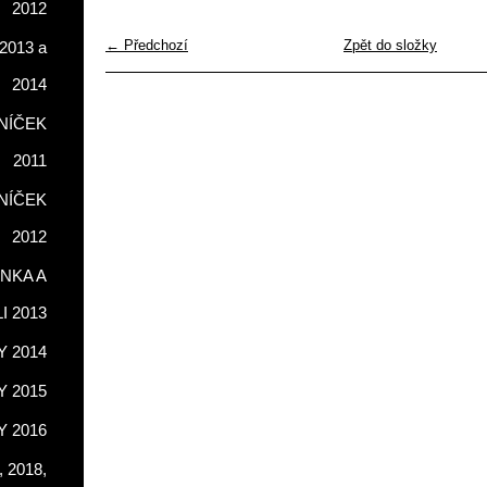
2012
← Předchozí
Zpět do složky
2013 a
2014
NÍČEK
2011
NÍČEK
2012
NKA A
LI 2013
 2014
 2015
 2016
 2018,