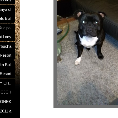
ś Lady
nya of
ls Bull
ucipal
nt Lady
rbucha
 Resort
a Bull
Resort
Y CH.,
, CJCH
RONEK
2011 a