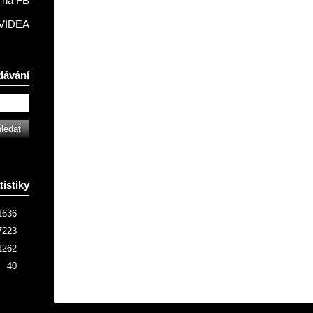
na FB
VIDEA
dávání
tistiky
1636
7223
1262
40