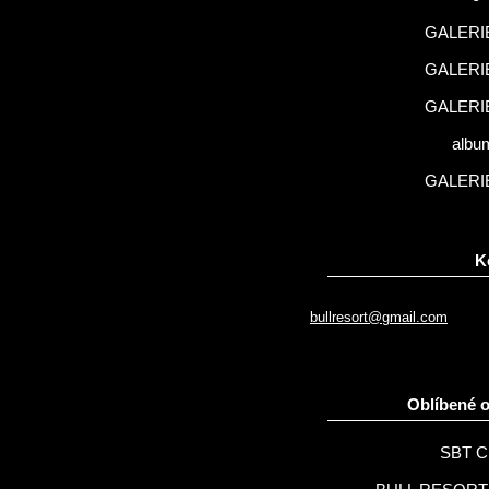
GALERIE
GALERIE
GALERIE
albu
GALERIE
K
bullresort@gmail.com
Oblíbené 
SBT C