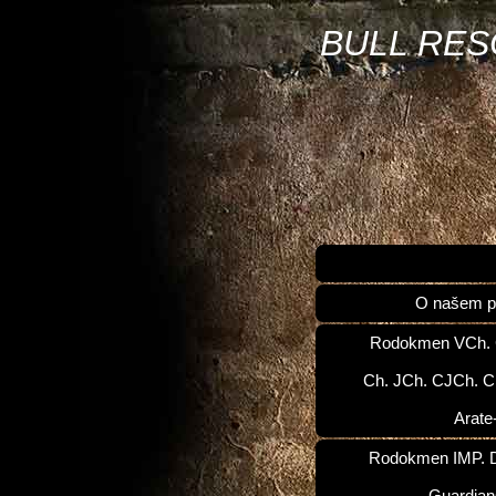
BULL RE
O našem p
Rodokmen VCh.
Ch. JCh. CJCh. C
Arate
Rodokmen IMP. D