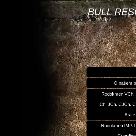
BULL RE
O našem p
Rodokmen VCh.
Ch. JCh. CJCh. C
Arate
Rodokmen IMP. D