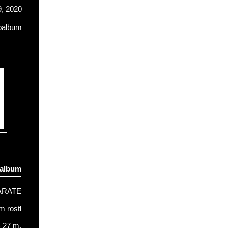
, 2020
oalbum
oalbum
ARATE
 rostl
- 27 m.