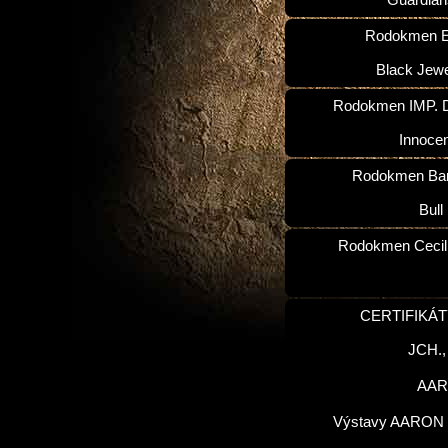
Guardian
Rodokmen E
Black Jewe
Rodokmen IMP. D
Innoce
Rodokmen Ba
Bull
Rodokmen Cecilk
CERTIFIKÁT
JCH.
AA
Výstavy AARON 