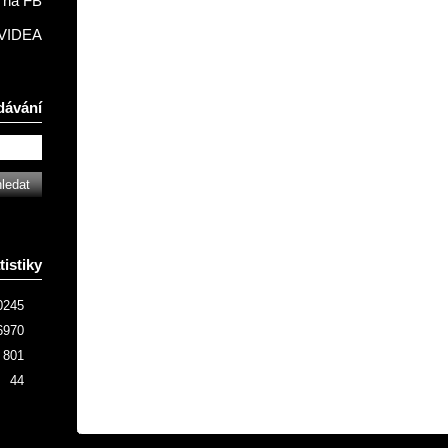
na FB
VIDEA
dávání
tistiky
0245
6970
801
44