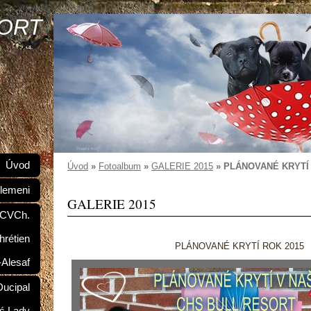
SORT
Úvod
Úvod
»
Fotoalbum
»
GALERIE 2015
»
PLÁNOVANÉ KRYTÍ 
lemeni
GALERIE 2015
 CVCh.
hrétien
PLÁNOVANÉ KRYTÍ ROK 2015
-Alesaf
ucipal