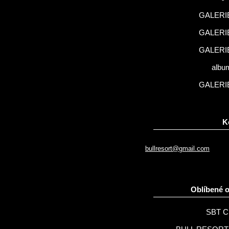
GALERIE
GALERIE
GALERIE
albu
GALERIE
K
bullresort@gmail.com
Oblíbené 
SBT C