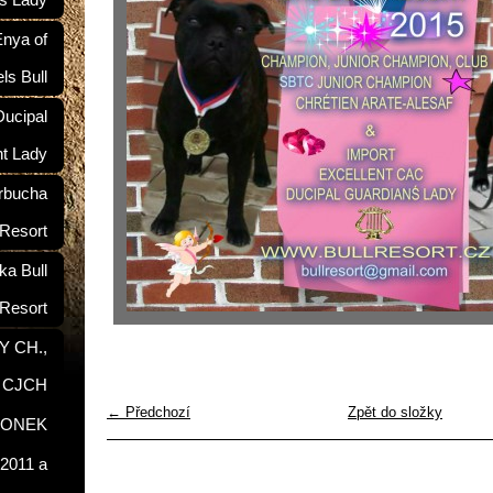
ś Lady
nya of
ls Bull
ucipal
nt Lady
rbucha
 Resort
a Bull
Resort
Y CH.,
, CJCH
← Předchozí
Zpět do složky
RONEK
2011 a