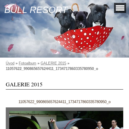
BULL RESORT
Úvod
»
Fotoalbum
»
GALERIE 2015
»
11057622_990865657624411_1734717860335780950_o
GALERIE 2015
11057622_990865657624411_1734717860335780950_o