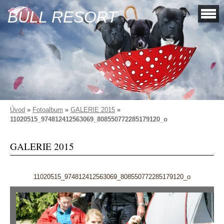
BULL RESORT
Úvod
»
Fotoalbum
»
GALERIE 2015
»
11020515_974812412563069_808550772285179120_o
GALERIE 2015
11020515_974812412563069_808550772285179120_o