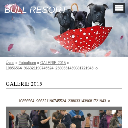
BULL RESORT
Úvod
»
Fotoalbum
»
GALERIE 2015
»
10856564_966321196745524_2380331439681721943_o
GALERIE 2015
10856564_966321196745524_2380331439681721943_o