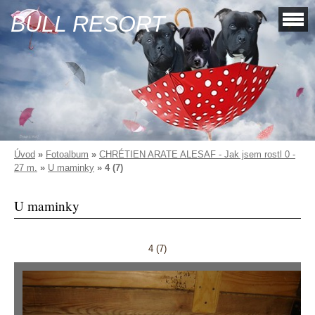
BULL RESORT
Úvod
»
Fotoalbum
»
CHRÉTIEN ARATE ALESAF - Jak jsem rostl 0 -
27 m.
»
U maminky
»
4 (7)
U maminky
4 (7)