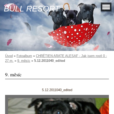
BULL RESORT
Úvod
»
Fotoalbum
»
CHRÉTIEN ARATE ALESAF - Jak jsem rostl 0 -
27 m.
»
9. měsíc
»
5.12.2011040_edited
9. měsíc
5.12.2011040_edited