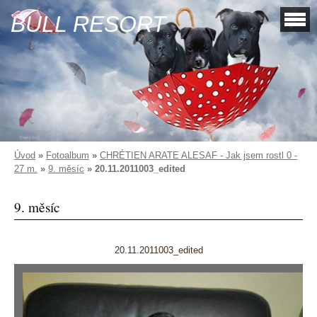
BULL RESORT
Úvod
»
Fotoalbum
»
CHRÉTIEN ARATE ALESAF - Jak jsem rostl 0 -
27 m.
»
9. měsíc
»
20.11.2011003_edited
9. měsíc
20.11.2011003_edited