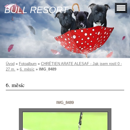
BULL RESORT
Úvod
»
Fotoalbum
»
CHRÉTIEN ARATE ALESAF - Jak jsem rostl 0 -
27 m.
»
6. měsíc
»
IMG_8489
6. měsíc
IMG_8489