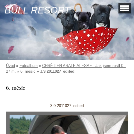
BULL RESORT
Úvod
»
Fotoalbum
»
CHRÉTIEN ARATE ALESAF - Jak jsem rostl 0 -
27 m.
»
6. měsíc
»
3.9.2011027_edited
6. měsíc
3.9.2011027_edited