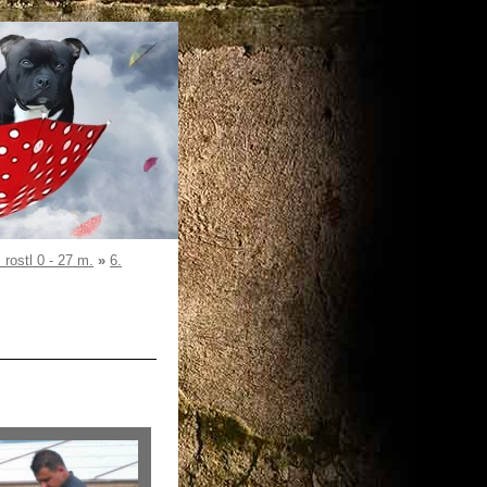
ostl 0 - 27 m.
»
6.