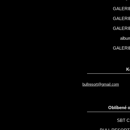
GALERIE
GALERIE
GALERIE
albu
GALERIE
K
bullresort@gmail.com
Oblíbené 
SBT C