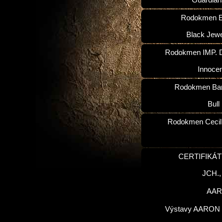
Guardian
Rodokmen E
Black Jewe
Rodokmen IMP. D
Innoce
Rodokmen Ba
Bull
Rodokmen Cecilk
CERTIFIKÁT
JCH.
AA
Výstavy AARON 