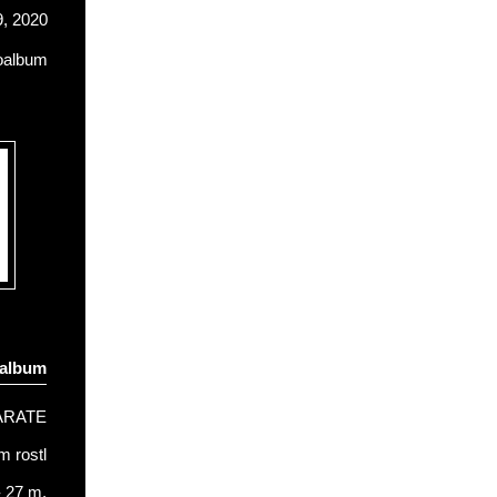
, 2020
oalbum
oalbum
ARATE
 rostl
- 27 m.