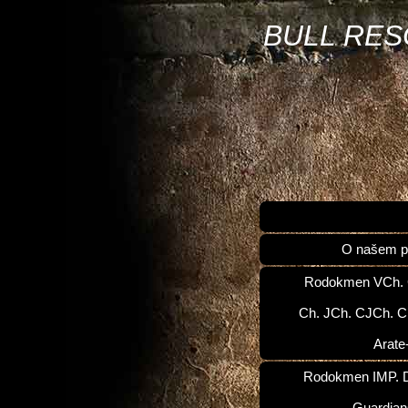
BULL RE
O našem p
Rodokmen VCh.
Ch. JCh. CJCh. C
Arate
Rodokmen IMP. D