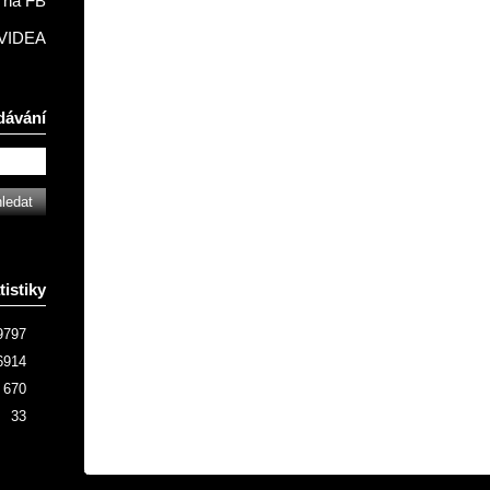
na FB
VIDEA
dávání
tistiky
9797
6914
670
33