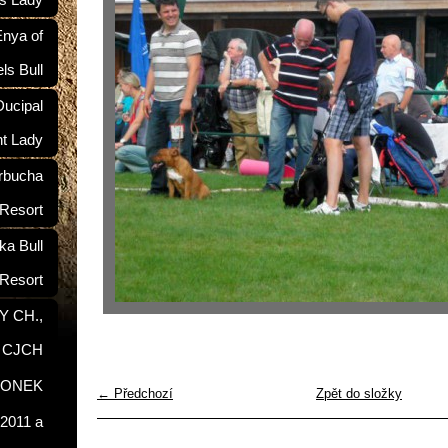
ś Lady
nya of
ls Bull
ucipal
nt Lady
rbucha
 Resort
a Bull
Resort
Y CH.,
, CJCH
RONEK
← Předchozí
Zpět do složky
2011 a