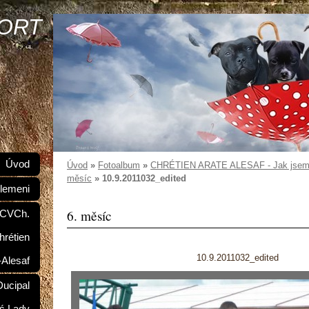
SORT
Úvod
Úvod
»
Fotoalbum
»
CHRÉTIEN ARATE ALESAF - Jak jsem r
měsíc
»
10.9.2011032_edited
lemeni
6. měsíc
 CVCh.
hrétien
10.9.2011032_edited
-Alesaf
ucipal