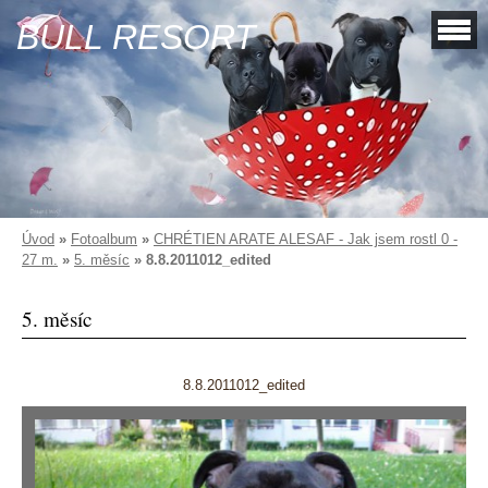
BULL RESORT
Úvod
»
Fotoalbum
»
CHRÉTIEN ARATE ALESAF - Jak jsem rostl 0 -
27 m.
»
5. měsíc
»
8.8.2011012_edited
5. měsíc
8.8.2011012_edited