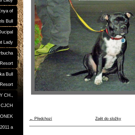
ś Lady
nya of
ls Bull
ucipal
nt Lady
rbucha
 Resort
a Bull
Resort
Y CH.,
, CJCH
RONEK
← Předchozí
Zpět do složky
2011 a