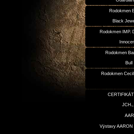
Guardian
Rodokmen E
Black Jewe
Rodokmen IMP. D
Innoce
Rodokmen Ba
Bull
Rodokmen Cecilk
CERTIFIKÁT
JCH.
AA
Výstavy AARON 