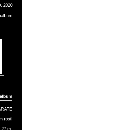
, 2020
oalbum
oalbum
ARATE
 rostl
- 27 m.