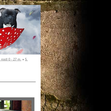
ostl 0 - 27 m.
»
5.