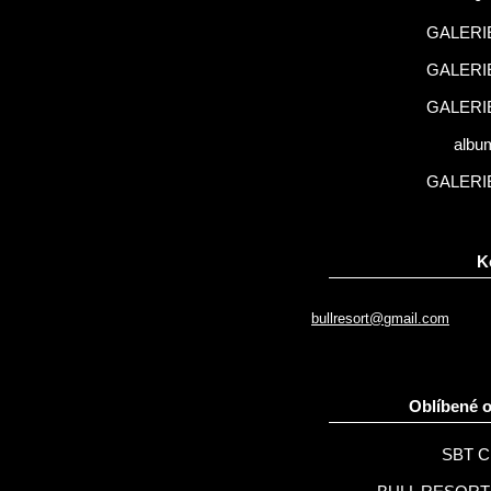
GALERIE
GALERIE
GALERIE
albu
GALERIE
K
bullresort@gmail.com
Oblíbené 
SBT C