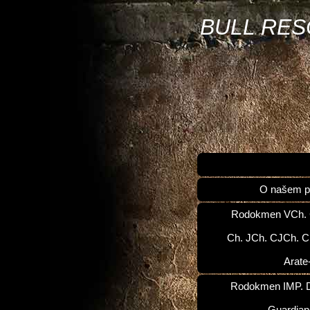
BULL RE
O našem p
Rodokmen VCh.
Ch. JCh. CJCh. C
Arate
Rodokmen IMP. D