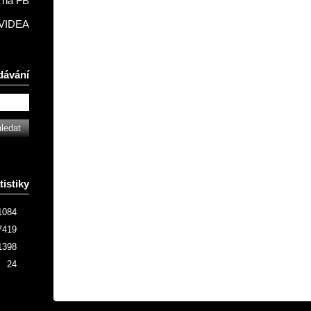
na FB
VIDEA
dávání
tistiky
1084
7419
1398
24