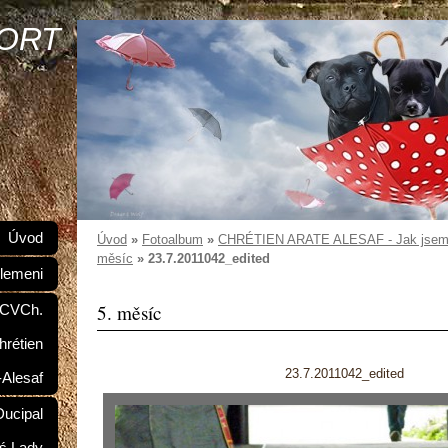
SORT
Úvod
Úvod
»
Fotoalbum
»
CHRÉTIEN ARATE ALESAF - Jak jsem r
měsíc
»
23.7.2011042_edited
lemeni
5. měsíc
 CVCh.
hrétien
23.7.2011042_edited
-Alesaf
ucipal