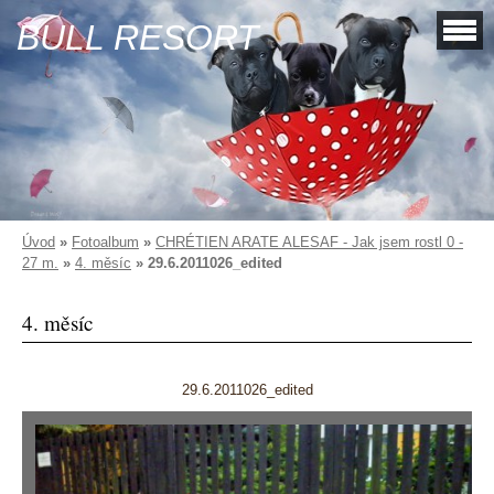
BULL RESORT
Úvod
»
Fotoalbum
»
CHRÉTIEN ARATE ALESAF - Jak jsem rostl 0 -
27 m.
»
4. měsíc
»
29.6.2011026_edited
4. měsíc
29.6.2011026_edited