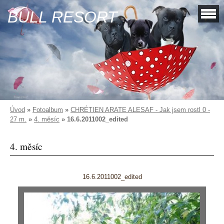
BULL RESORT
Úvod
»
Fotoalbum
»
CHRÉTIEN ARATE ALESAF - Jak jsem rostl 0 -
27 m.
»
4. měsíc
»
16.6.2011002_edited
4. měsíc
16.6.2011002_edited