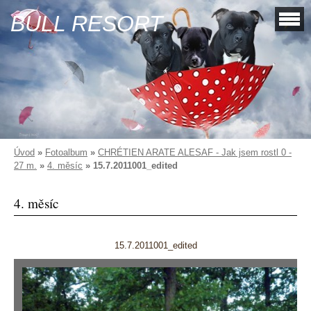
BULL RESORT
Úvod
»
Fotoalbum
»
CHRÉTIEN ARATE ALESAF - Jak jsem rostl 0 -
27 m.
»
4. měsíc
»
15.7.2011001_edited
4. měsíc
15.7.2011001_edited