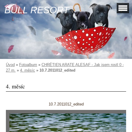
BULL RESORT
Úvod
»
Fotoalbum
»
CHRÉTIEN ARATE ALESAF - Jak jsem rostl 0 -
27 m.
»
4. měsíc
»
10.7.2011012_edited
4. měsíc
10.7.2011012_edited