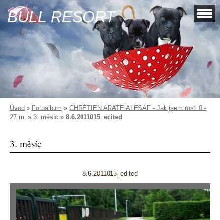
BULL RESORT
Úvod
»
Fotoalbum
»
CHRÉTIEN ARATE ALESAF - Jak jsem rostl 0 -
27 m.
»
3. měsíc
»
8.6.2011015_edited
3. měsíc
8.6.2011015_edited