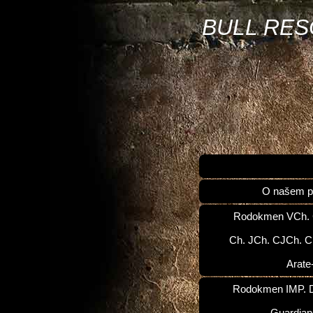
BULL RE
O našem p
Rodokmen VCh.
Ch. JCh. CJCh. C
Arate
Rodokmen IMP. D