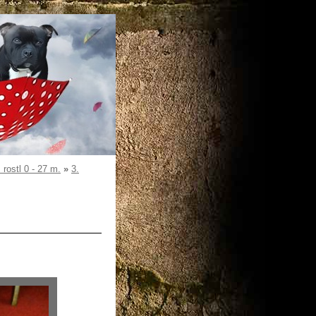
ostl 0 - 27 m.
»
3.