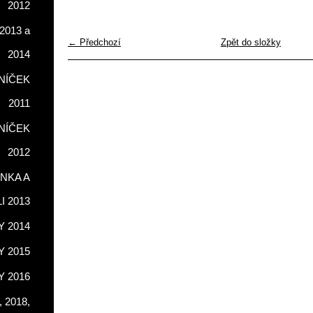
2012
2013 a
← Předchozí
Zpět do složky
2014
NÍČEK
2011
NÍČEK
2012
NKA A
LI 2013
 2014
 2015
 2016
 2018,