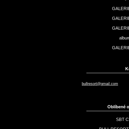
GALERIE
GALERIE
GALERIE
albu
GALERIE
K
bullresort@gmail.com
Oblíbené 
SBT C