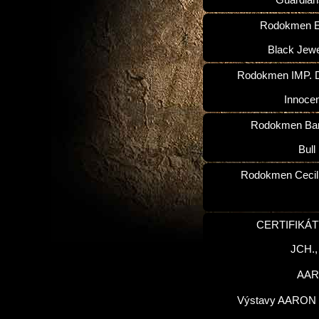
Guardian
Rodokmen E
Black Jewe
Rodokmen IMP. D
Innoce
Rodokmen Ba
Bull
Rodokmen Cecilk
CERTIFIKÁT
JCH.
AA
Výstavy AARON 