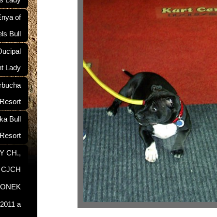
ś Lady
nya of
ls Bull
ucipal
nt Lady
rbucha
 Resort
a Bull
Resort
Y CH.,
, CJCH
RONEK
2011 a