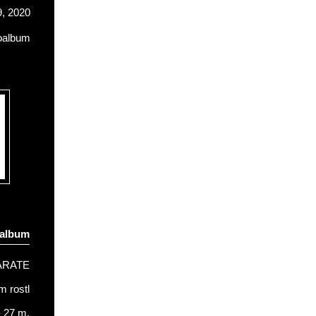
, 2020
oalbum
oalbum
ARATE
 rostl
- 27 m.