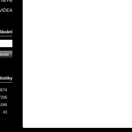
na FB
VIDEA
dávání
tistiky
0574
7206
1046
43