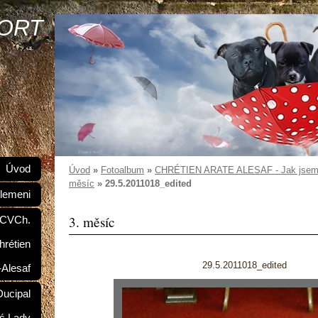
SORT
Úvod
Úvod
»
Fotoalbum
»
CHRÉTIEN ARATE ALESAF - Jak jsem r
měsíc
»
29.5.2011018_edited
lemeni
3. měsíc
 CVCh.
hrétien
29.5.2011018_edited
-Alesaf
ucipal