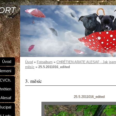
SORT
Úvod
Úvod
»
Fotoalbum
»
CHRÉTIEN ARATE ALESAF - Jak jsem r
měsíc
»
25.5.2011016_edited
lemeni
3. měsíc
 CVCh.
hrétien
25.5.2011016_edited
-Alesaf
ucipal