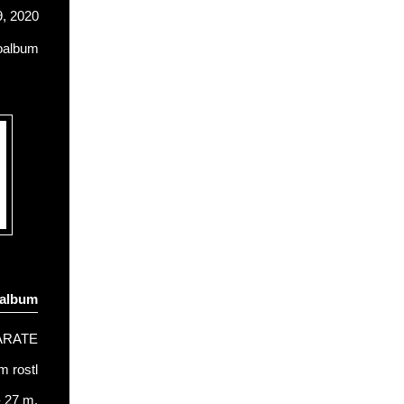
, 2020
oalbum
oalbum
ARATE
 rostl
- 27 m.