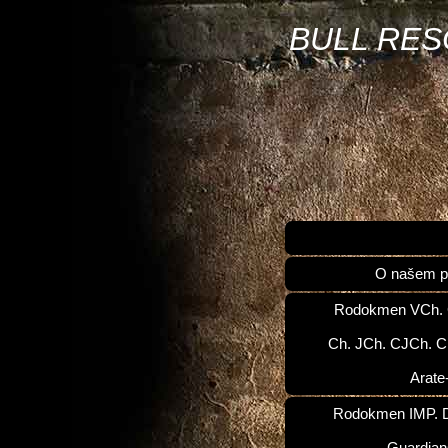
BULL RE
O našem p
Rodokmen VCh.
Ch. JCh. CJCh. C
Arate
Rodokmen IMP. D