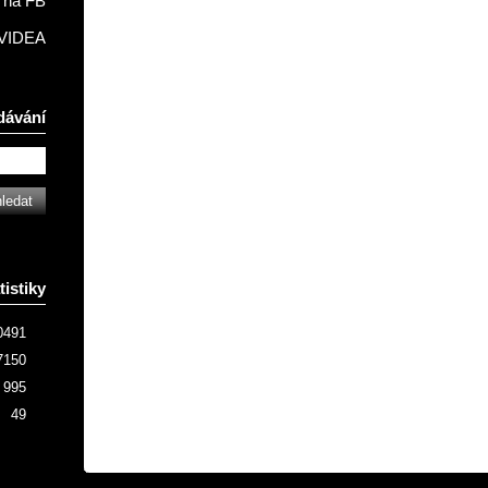
na FB
VIDEA
dávání
tistiky
0491
7150
995
49