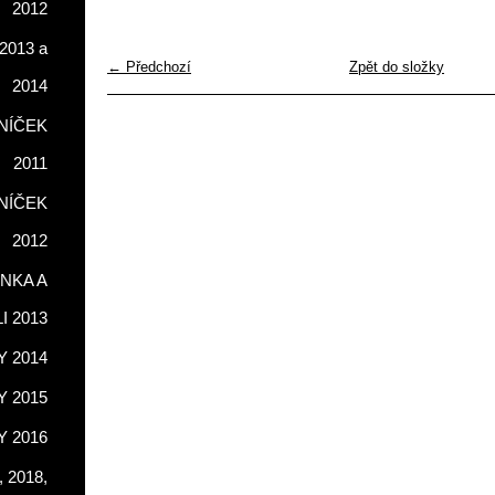
2012
2013 a
← Předchozí
Zpět do složky
2014
NÍČEK
2011
NÍČEK
2012
NKA A
LI 2013
 2014
 2015
 2016
 2018,