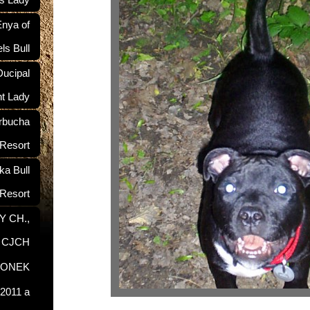
ś Lady
nya of
ls Bull
ucipal
nt Lady
rbucha
 Resort
a Bull
Resort
Y CH.,
, CJCH
RONEK
2011 a