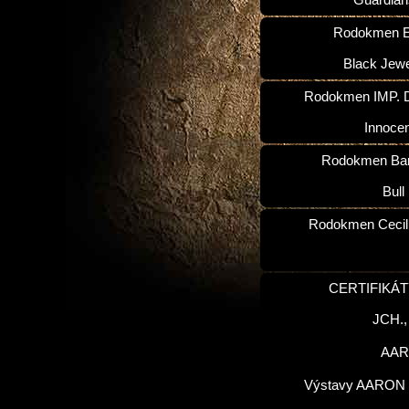
Guardian
Rodokmen E
Black Jewe
Rodokmen IMP. D
Innoce
Rodokmen Ba
Bull
Rodokmen Cecilk
CERTIFIKÁT
JCH.
AA
Výstavy AARON 