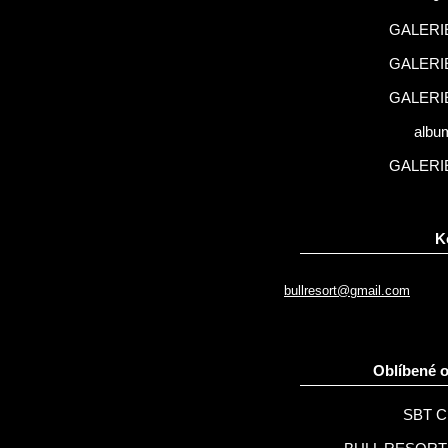
GALERIE
GALERIE
GALERIE
albu
GALERIE
K
bullresort@gmail.com
Oblíbené 
SBT C