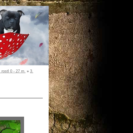
ostl 0 - 27 m.
»
3.