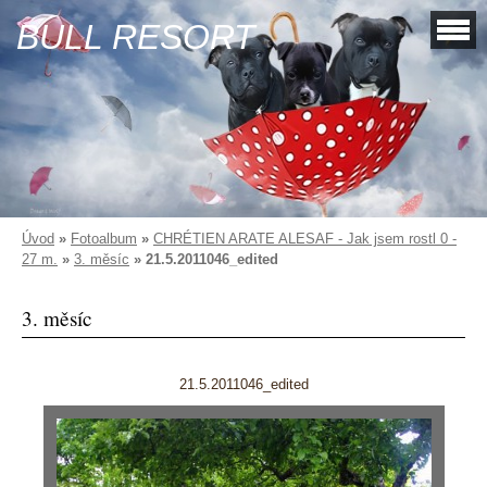
BULL RESORT
Úvod
»
Fotoalbum
»
CHRÉTIEN ARATE ALESAF - Jak jsem rostl 0 -
27 m.
»
3. měsíc
»
21.5.2011046_edited
3. měsíc
21.5.2011046_edited