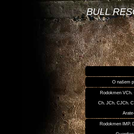
BULL RE
O našem p
Rodokmen VCh.
Ch. JCh. CJCh. C
Arate
Rodokmen IMP. D