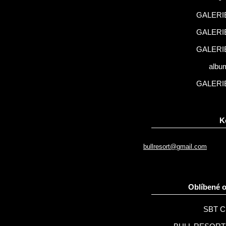
GALERIE
GALERIE
GALERIE
albu
GALERIE
K
bullresort@gmail.com
Oblíbené 
SBT C