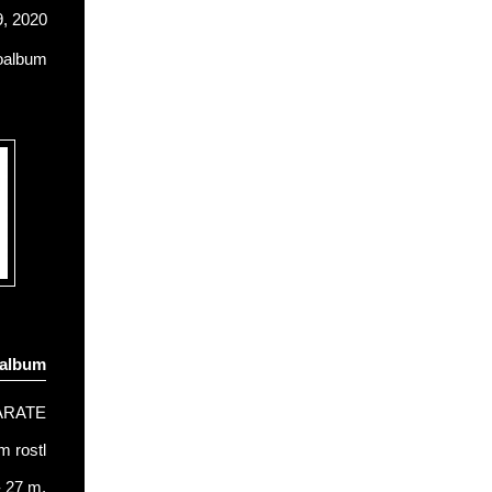
, 2020
oalbum
oalbum
ARATE
 rostl
- 27 m.