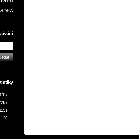
na FB
VIDEA
dávání
tistiky
0707
7297
1151
20