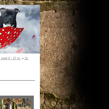
ostl 0 - 27 m.
»
11.