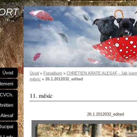
SORT
Úvod
Úvod
»
Fotoalbum
»
CHRÉTIEN ARATE ALESAF - Jak jsem r
měsíc
»
26.1.2012032_edited
lemeni
11. měsíc
 CVCh.
hrétien
26.1.2012032_edited
-Alesaf
ucipal