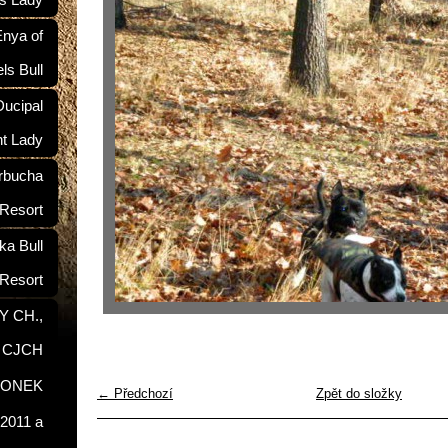
ś Lady
nya of
ls Bull
ucipal
nt Lady
rbucha
 Resort
a Bull
Resort
Y CH.,
, CJCH
RONEK
← Předchozí
Zpět do složky
2011 a