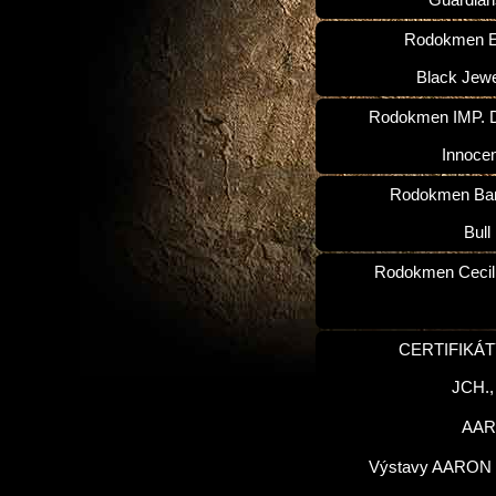
Guardian
Rodokmen E
Black Jewe
Rodokmen IMP. D
Innoce
Rodokmen Ba
Bull
Rodokmen Cecilk
CERTIFIKÁT
JCH.
AA
Výstavy AARON 