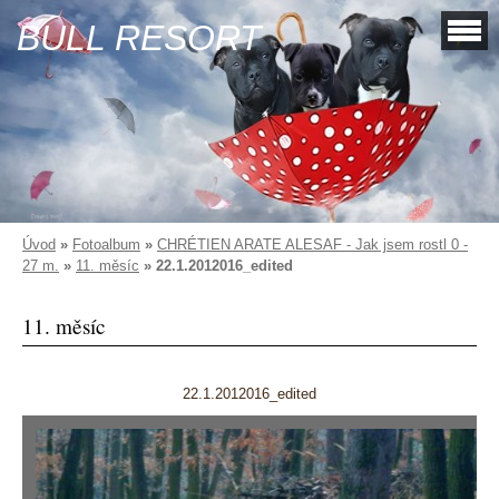
BULL RESORT
Úvod
»
Fotoalbum
»
CHRÉTIEN ARATE ALESAF - Jak jsem rostl 0 -
27 m.
»
11. měsíc
»
22.1.2012016_edited
11. měsíc
22.1.2012016_edited