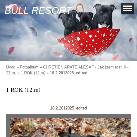
BULL RESORT
Úvod
»
Fotoalbum
»
CHRÉTIEN ARATE ALESAF - Jak jsem rostl 0 -
27 m.
»
1 ROK (12.m)
»
18.2.2012025_edited
1 ROK (12.m)
18.2.2012025_edited