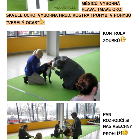
MĚSÍCŮ, VÝBORNÁ
HLAVA, TMAVÉ OKO,
SKVĚLÉ UCHO, VÝBORNÁ HRUĎ, KOSTRA I POHYB, V POHYBU
"VESELÝ OCAS"
KONTROLA
ZOUBKŮ
PAN
ROZHODČÍ SI
NÁS VŠECHNY
PROHLÍŽÍ