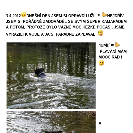
3.4.2012
DNEŠNÍ DEN JSEM SI OPRAVDU UŽIL !!!
NEJDŘÍV
JSEM SI POŘÁDNĚ ZADOVÁDĚL SE SVÝM SUPER KAMARÁDEM
A POTOM, PROTOŽE BYLO VÁŽNĚ MOC HEZKÉ POČASÍ, JSME
VYRAZILI K VODĚ A JÁ SI PARÁDNĚ ZAPLAVAL !
JUPÍÍÍ !!!
PLAVÁNÍ MÁM
MÓÓC RÁD !
A