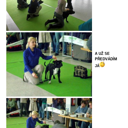
A UŽ SE
PŘEDVÁDÍM
JÁ