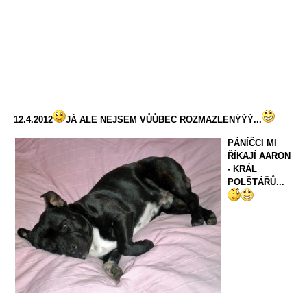
12.4.2012
JÁ ALE NEJSEM VŮŮBEC ROZMAZLENÝÝÝ...
PÁNÍČCI MI
ŘÍKAJÍ AARON
- KRÁL
POLŠTÁŘŮ...