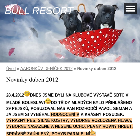
BULL RESORT
Úvod
»
AARONKŮV DENÍČEK 2012
»
Novinky duben 2012
Novinky duben 2012
28.4.2012
DNES JSME BYLI NA KLUBOVÉ VÝSTAVĚ SBTC V
MLADÉ BOLESLAVI
DO TŘÍDY MLADÝCH BYLO PŘIHLÁŠENO
29 PEJSKŮ, POSUZOVAL NÁS PAN ROZHODČÍ PAVOL SEMAN A
JÁ JSEM SI VYBĚHAL
HODNOCENÍ V
A KRÁSNÝ POSUDEK:
VÝRAZNÝ PES, SILNÉ KOSTRY, VÝBORNĚ ROZLOŽENÁ HLAVA,
VÝBORNĚ NASAZENÉ A NESENÉ UCHO, PEVNÝ ROVNÝ HŘBET,
SPRÁVNĚ ZAÚHLENÝ, POHYB PARALELNÍ